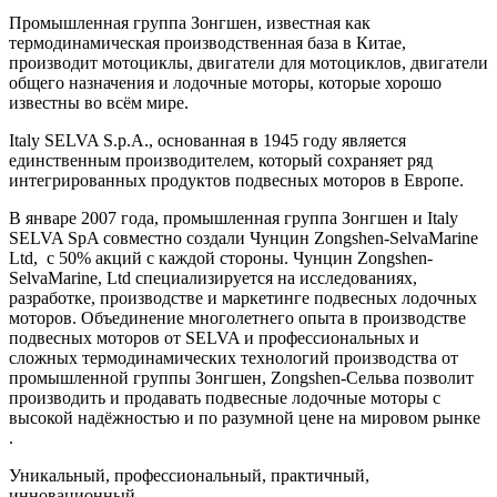
Промышленная группа Зонгшен, известная как
термодинамическая производственная база в Китае,
производит мотоциклы, двигатели для мотоциклов, двигатели
общего назначения и лодочные моторы, которые хорошо
известны во всём мире.
Italy SELVA S.p.A., основанная в 1945 году является
единственным производителем, который сохраняет ряд
интегрированных продуктов подвесных моторов в Европе.
В январе 2007 года, промышленная группа Зонгшен и Italy
SELVA SpA совместно создали Чунцин Zongshen-SelvaMarine
Ltd, с 50% акций с каждой стороны. Чунцин Zongshen-
SelvaMarine, Ltd специализируется на исследованиях,
разработке, производстве и маркетинге подвесных лодочных
моторов. Объединение многолетнего опыта в производстве
подвесных моторов от SELVA и профессиональных и
сложных термодинамических технологий производства от
промышленной группы Зонгшен, Zongshen-Сельва позволит
производить и продавать подвесные лодочные моторы с
высокой надёжностью и по разумной цене на мировом рынке
.
Уникальный, профессиональный, практичный,
инновационный